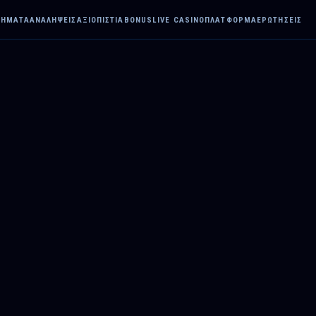
ΛΉΜΑΤΑ
ΑΝΑΛΉΨΕΙΣ
ΑΞΙΟΠΙΣΤΊΑ
BONUS
LIVE CASINO
ΠΛΑΤΦΌΡΜΑ
ΕΡΩΤΉΣΕΙΣ