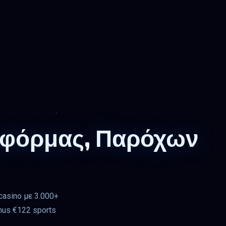
τφόρμας, Παρόχων
asino με 3.000+
onus €122 sports